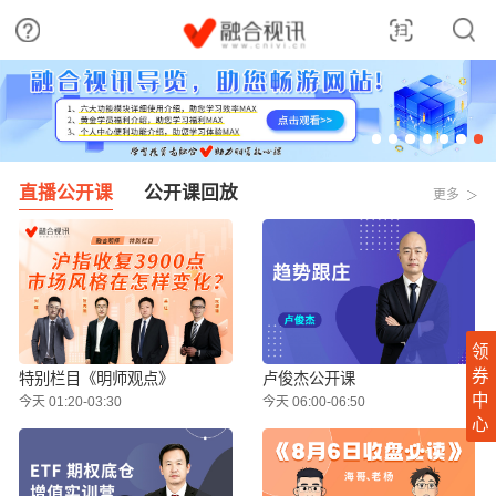
直播公开课
公开课回放
更多
领
券
特别栏目《明师观点》
卢俊杰公开课
中
今天 01:20-03:30
今天 06:00-06:50
心